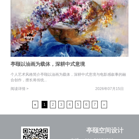
亭颐以油画为载体，深耕中式意境
个人艺术风格简介亭颐以油画为载体，深耕中式意境与电影感叙事的融
合创作，擅长将传统...
阅读详情 >
2026年07月15日
«
1
2
3
4
5
6
7
»
亭颐空间设计